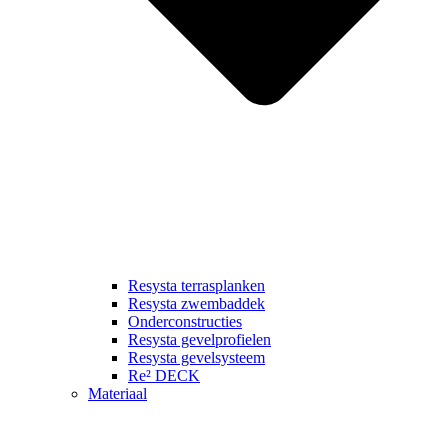
Resysta terrasplanken
Resysta zwembaddek
Onderconstructies
Resysta gevelprofielen
Resysta gevelsysteem
Re² DECK
Materiaal