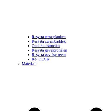
Resysta terrasplanken
Resysta zwembaddek
Onderconstructies
Resysta gevelprofielen
Resysta gevelsysteem
Re² DECK
Materiaal