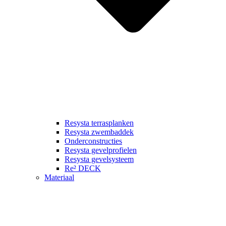
Resysta terrasplanken
Resysta zwembaddek
Onderconstructies
Resysta gevelprofielen
Resysta gevelsysteem
Re² DECK
Materiaal