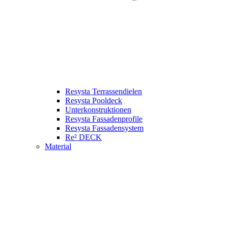
Resysta Terrassendielen
Resysta Pooldeck
Unterkonstruktionen
Resysta Fassadenprofile
Resysta Fassadensystem
Re² DECK
Material