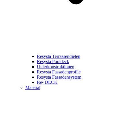
Resysta Terrassendielen
Resysta Pooldeck
Unterkonstruktionen
Resysta Fassadenprofile
Resysta Fassadensystem
Re² DECK
Material