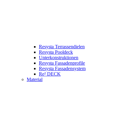
Resysta Terrassendielen
Resysta Pooldeck
Unterkonstruktionen
Resysta Fassadenprofile
Resysta Fassadensystem
Re² DECK
Material